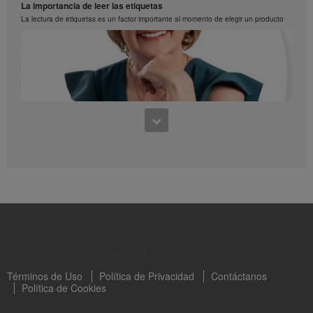
La importancia de leer las etiquetas
La lectura de etiquetas es un factor importante al momento de elegir un producto
0:28
Esponjado de fresas y menta
0:39
Paso a paso de como preparar un esponajdo de fresas y menta
Aprendiendo a leer los sellos octogonales Capítulo 1
Clara Valderrama nos habla sobre los sellos octogonles en los productos de
Herbalife
Términos de Uso
Política de Privacidad
Contáctanos
Política de Cookies