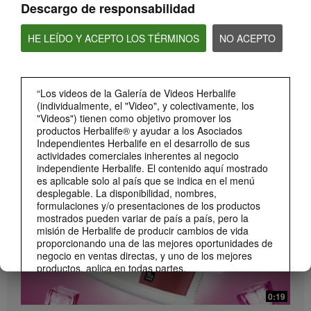
Descargo de responsabilidad
HE LEÍDO Y ACEPTO LOS TÉRMINOS
NO ACEPTO
“Los videos de la Galería de Videos Herbalife
(individualmente, el "Video", y colectivamente, los
0:26
"Videos") tienen como objetivo promover los
Lanzamiento Beverage Mix Distribuidores
productos Herbalife® y ayudar a los Asociados
Independientes Herbalife en el desarrollo de sus
Conoce el Beverage Mix y sus beneficios (DS)
actividades comerciales inherentes al negocio
independiente Herbalife. El contenido aquí mostrado
es aplicable solo al país que se indica en el menú
desplegable. La disponibilidad, nombres,
formulaciones y/o presentaciones de los productos
mostrados pueden variar de país a país, pero la
misión de Herbalife de producir cambios de vida
proporcionando una de las mejores oportunidades de
negocio en ventas directas, y uno de los mejores
productos, aplica en todas partes.
Los Videos podrían incluir las experiencias del
0:19
volumen de ventas acumulado, o reseñas de