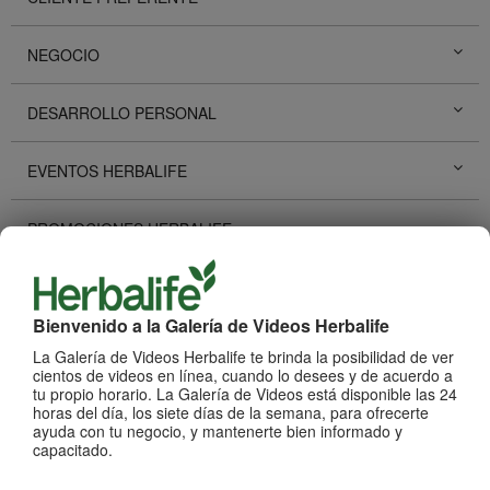
NEGOCIO
DESARROLLO PERSONAL
EVENTOS HERBALIFE
PROMOCIONES HERBALIFE
HISTORIAS DE ÉXITO
Bienvenido a la Galería de Videos Herbalife
REDES SOCIALES
La Galería de Videos Herbalife te brinda la posibilidad de ver
cientos de videos en línea, cuando lo desees y de acuerdo a
tu propio horario. La Galería de Videos está disponible las 24
PRODUCTOS
Ver Todos
horas del día, los siete días de la semana, para ofrecerte
ayuda con tu negocio, y mantenerte bien informado y
capacitado.