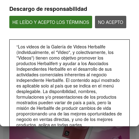
Descargo de responsabilidad
HE LEÍDO Y ACEPTO LOS TÉRMINOS
NO ACEPTO
“Los videos de la Galería de Videos Herbalife
(individualmente, el "Video", y colectivamente, los
"Videos") tienen como objetivo promover los
0:26
productos Herbalife® y ayudar a los Asociados
Lanzamiento Beverage Mix Distribuidores
Independientes Herbalife en el desarrollo de sus
Conoce el Beverage Mix y sus beneficios (DS)
actividades comerciales inherentes al negocio
independiente Herbalife. El contenido aquí mostrado
es aplicable solo al país que se indica en el menú
desplegable. La disponibilidad, nombres,
formulaciones y/o presentaciones de los productos
mostrados pueden variar de país a país, pero la
misión de Herbalife de producir cambios de vida
proporcionando una de las mejores oportunidades de
negocio en ventas directas, y uno de los mejores
productos, aplica en todas partes.
Los Videos podrían incluir las experiencias del
volumen de ventas acumulado, o reseñas de