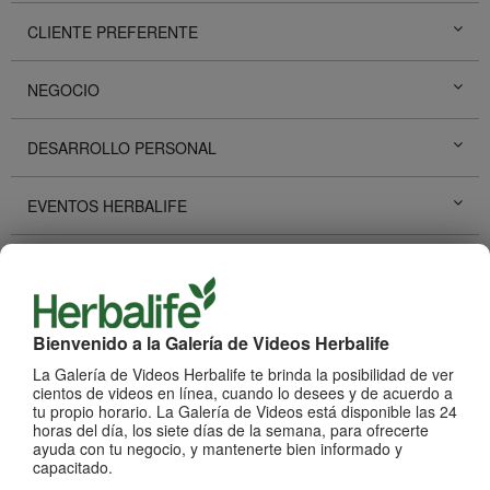
CLIENTE PREFERENTE
NEGOCIO
DESARROLLO PERSONAL
EVENTOS HERBALIFE
PROMOCIONES HERBALIFE
HISTORIAS DE ÉXITO
Bienvenido a la Galería de Videos Herbalife
La Galería de Videos Herbalife te brinda la posibilidad de ver
REDES SOCIALES
cientos de videos en línea, cuando lo desees y de acuerdo a
tu propio horario. La Galería de Videos está disponible las 24
horas del día, los siete días de la semana, para ofrecerte
PRODUCTOS
Ver Todos
ayuda con tu negocio, y mantenerte bien informado y
capacitado.