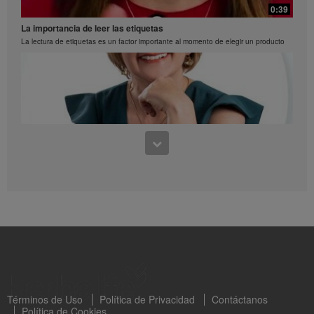
Paletas
0:39
Prepara paletas deliciosas de proteina y fruta
La importancia de leer las etiquetas
La lectura de etiquetas es un factor importante al momento de elegir un producto
0:28
Esponjado de fresas y menta
0:39
Paso a paso de como preparar un esponajdo de fresas y menta
Aprendiendo a leer los sellos octogonales Capítulo 1
Clara Valderrama nos habla sobre los sellos octogonles en los productos de
Herbalife
Términos de Uso
Política de Privacidad
Contáctanos
Política de Cookies