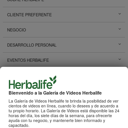
CLIENTE PREFERENTE
NEGOCIO
DESARROLLO PERSONAL
EVENTOS HERBALIFE
PROMOCIONES HERBALIFE
HISTORIAS DE ÉXITO
Bienvenido a la Galería de Videos Herbalife
La Galería de Videos Herbalife te brinda la posibilidad de ver
REDES SOCIALES
cientos de videos en línea, cuando lo desees y de acuerdo a
tu propio horario. La Galería de Videos está disponible las 24
horas del día, los siete días de la semana, para ofrecerte
ayuda con tu negocio, y mantenerte bien informado y
PRODUCTOS
Ver Todos
capacitado.