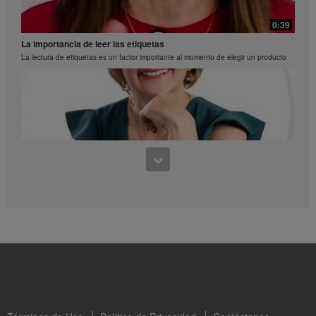
0:30
Paletas
0:39
Prepara paletas deliciosas de proteina y fruta
La importancia de leer las etiquetas
La lectura de etiquetas es un factor importante al momento de elegir un producto
0:28
Esponjado de fresas y menta
0:39
Paso a paso de como preparar un esponajdo de fresas y menta
Aprendiendo a leer los sellos octogonales Capítulo 1
Clara Valderrama nos habla sobre los sellos octogonles en los productos de
Herbalife