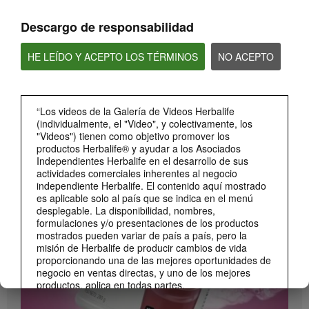
Descargo de responsabilidad
HE LEÍDO Y ACEPTO LOS TÉRMINOS
NO ACEPTO
“Los videos de la Galería de Videos Herbalife
(individualmente, el "Video", y colectivamente, los
"Videos") tienen como objetivo promover los
0:26
productos Herbalife® y ayudar a los Asociados
Independientes Herbalife en el desarrollo de sus
Lanzamiento Beverage Mix Distribuidores
actividades comerciales inherentes al negocio
Conoce el Beverage Mix y sus beneficios (DS)
independiente Herbalife. El contenido aquí mostrado
es aplicable solo al país que se indica en el menú
desplegable. La disponibilidad, nombres,
formulaciones y/o presentaciones de los productos
mostrados pueden variar de país a país, pero la
misión de Herbalife de producir cambios de vida
proporcionando una de las mejores oportunidades de
negocio en ventas directas, y uno de los mejores
productos, aplica en todas partes.
Los Videos podrían incluir las experiencias del