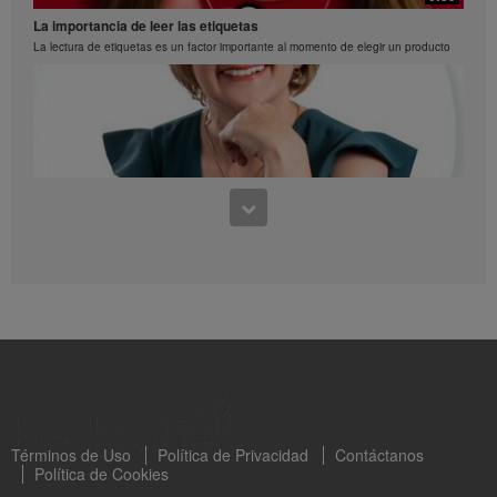
Prepara paletas deliciosas de proteina y fruta
La importancia de leer las etiquetas
La lectura de etiquetas es un factor importante al momento de elegir un producto
0:28
Esponjado de fresas y menta
0:39
Paso a paso de como preparar un esponajdo de fresas y menta
Aprendiendo a leer los sellos octogonales Capítulo 1
Clara Valderrama nos habla sobre los sellos octogonles en los productos de
Herbalife
Términos de Uso
Política de Privacidad
Contáctanos
Política de Cookies