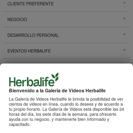
CLIENTE PREFERENTE
NEGOCIO
DESARROLLO PERSONAL
EVENTOS HERBALIFE
PROMOCIONES HERBALIFE
HISTORIAS DE ÉXITO
Bienvenido a la Galería de Videos Herbalife
REDES SOCIALES
La Galería de Videos Herbalife te brinda la posibilidad de ver
cientos de videos en línea, cuando lo desees y de acuerdo a
tu propio horario. La Galería de Videos está disponible las 24
PRODUCTOS
horas del día, los siete días de la semana, para ofrecerte
Ver Todos
ayuda con tu negocio, y mantenerte bien informado y
capacitado.