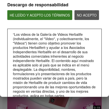
Descargo de responsabilidad
HE LEÍDO Y ACEPTO LOS TÉRMINOS
NO ACEPTO
“Los videos de la Galería de Videos Herbalife
(individualmente, el "Video", y colectivamente, los
0:26
"Videos") tienen como objetivo promover los
productos Herbalife® y ayudar a los Asociados
Lanzamiento Beverage Mix Distribuidores
Independientes Herbalife en el desarrollo de sus
Conoce el Beverage Mix y sus beneficios (DS)
actividades comerciales inherentes al negocio
independiente Herbalife. El contenido aquí mostrado
es aplicable solo al país que se indica en el menú
desplegable. La disponibilidad, nombres,
formulaciones y/o presentaciones de los productos
mostrados pueden variar de país a país, pero la
misión de Herbalife de producir cambios de vida
proporcionando una de las mejores oportunidades de
negocio en ventas directas, y uno de los mejores
productos, aplica en todas partes.
Los Videos podrían incluir las experiencias del
volumen de ventas acumulado, o reseñas de
0:19