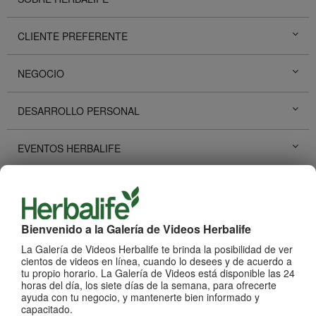
CLIENTE PREFERENTE
NEGOCIO
DESARROLLO PERSONAL
EVENTOS HERBALIFE
PROMOCIONES HERBALIFE
HISTORIAS DE ÉXITO
Bienvenido a la Galería de Videos Herbalife
La Galería de Videos Herbalife te brinda la posibilidad de ver
REDES SOCIALES
cientos de videos en línea, cuando lo desees y de acuerdo a
tu propio horario. La Galería de Videos está disponible las 24
horas del día, los siete días de la semana, para ofrecerte
ayuda con tu negocio, y mantenerte bien informado y
PRODUCTOS
Ver Todos
capacitado.