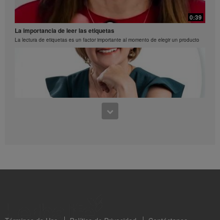
0:30
Paletas
0:39
Prepara paletas deliciosas de proteina y fruta
La importancia de leer las etiquetas
La lectura de etiquetas es un factor importante al momento de elegir un producto
0:28
Esponjado de fresas y menta
0:39
Paso a paso de como preparar un esponajdo de fresas y menta
Aprendiendo a leer los sellos octogonales Capítulo 1
Clara Valderrama nos habla sobre los sellos octogonles en los productos de
Herbalife