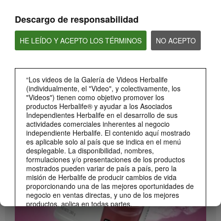
Descargo de responsabilidad
HE LEÍDO Y ACEPTO LOS TÉRMINOS
NO ACEPTO
“Los videos de la Galería de Videos Herbalife
(individualmente, el "Video", y colectivamente, los
"Videos") tienen como objetivo promover los
0:26
productos Herbalife® y ayudar a los Asociados
Independientes Herbalife en el desarrollo de sus
Lanzamiento Beverage Mix Distribuidores
actividades comerciales inherentes al negocio
Conoce el Beverage Mix y sus beneficios (DS)
independiente Herbalife. El contenido aquí mostrado
es aplicable solo al país que se indica en el menú
desplegable. La disponibilidad, nombres,
formulaciones y/o presentaciones de los productos
mostrados pueden variar de país a país, pero la
misión de Herbalife de producir cambios de vida
proporcionando una de las mejores oportunidades de
negocio en ventas directas, y uno de los mejores
productos, aplica en todas partes.
Los Videos podrían incluir las experiencias del