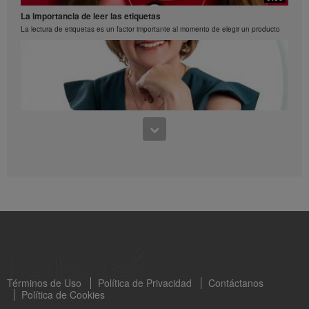
Prepara paletas deliciosas de proteina y fruta
La importancia de leer las etiquetas
La lectura de etiquetas es un factor importante al momento de elegir un producto
0:28
Esponjado de fresas y menta
0:39
Paso a paso de como preparar un esponajdo de fresas y menta
Aprendiendo a leer los sellos octogonales Capítulo 1
Clara Valderrama nos habla sobre los sellos octogonles en los productos de
Herbalife
Términos de Uso
Política de Privacidad
Contáctanos
Política de Cookies