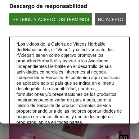
Descargo de responsabilidad
HE LEÍDO Y ACEPTO LOS TÉRMINOS
NO ACEPTO
“Los videos de la Galería de Videos Herbalife
(individualmente, el "Video", y colectivamente, los
0:26
"Videos") tienen como objetivo promover los
productos Herbalife® y ayudar a los Asociados
Lanzamiento Beverage Mix Distribuidores
Independientes Herbalife en el desarrollo de sus
Conoce el Beverage Mix y sus beneficios (DS)
actividades comerciales inherentes al negocio
independiente Herbalife. El contenido aquí mostrado
es aplicable solo al país que se indica en el menú
desplegable. La disponibilidad, nombres,
formulaciones y/o presentaciones de los productos
mostrados pueden variar de país a país, pero la
misión de Herbalife de producir cambios de vida
proporcionando una de las mejores oportunidades de
negocio en ventas directas, y uno de los mejores
productos, aplica en todas partes.
Los Videos podrían incluir las experiencias del
volumen de ventas acumulado, o reseñas de
0:19