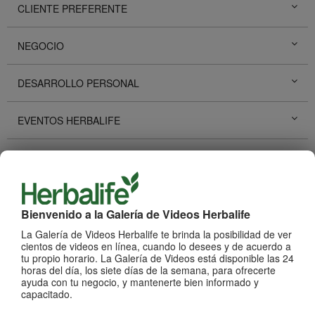
CLIENTE PREFERENTE
NEGOCIO
DESARROLLO PERSONAL
EVENTOS HERBALIFE
PROMOCIONES HERBALIFE
HISTORIAS DE ÉXITO
Bienvenido a la Galería de Videos Herbalife
REDES SOCIALES
La Galería de Videos Herbalife te brinda la posibilidad de ver
cientos de videos en línea, cuando lo desees y de acuerdo a
tu propio horario. La Galería de Videos está disponible las 24
PRODUCTOS
horas del día, los siete días de la semana, para ofrecerte
Ver Todos
ayuda con tu negocio, y mantenerte bien informado y
capacitado.