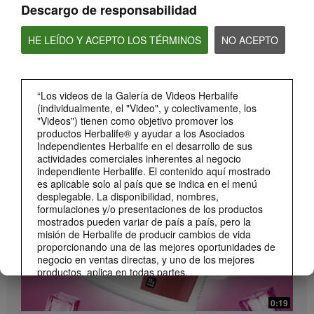
Descargo de responsabilidad
HE LEÍDO Y ACEPTO LOS TÉRMINOS
NO ACEPTO
“Los videos de la Galería de Videos Herbalife
(individualmente, el "Video", y colectivamente, los
0:26
"Videos") tienen como objetivo promover los
productos Herbalife® y ayudar a los Asociados
Lanzamiento Beverage Mix Distribuidores
Independientes Herbalife en el desarrollo de sus
Conoce el Beverage Mix y sus beneficios (DS)
actividades comerciales inherentes al negocio
independiente Herbalife. El contenido aquí mostrado
es aplicable solo al país que se indica en el menú
desplegable. La disponibilidad, nombres,
formulaciones y/o presentaciones de los productos
mostrados pueden variar de país a país, pero la
misión de Herbalife de producir cambios de vida
proporcionando una de las mejores oportunidades de
negocio en ventas directas, y uno de los mejores
productos, aplica en todas partes.
Los Videos podrían incluir las experiencias del
0:19
volumen de ventas acumulado, o reseñas de