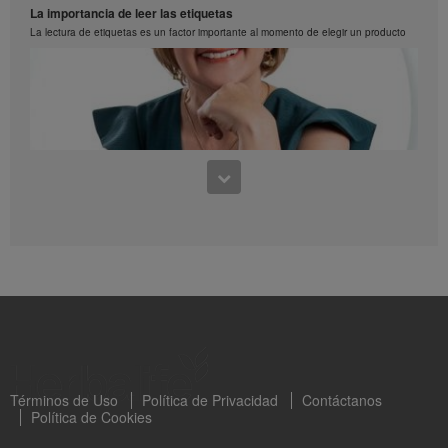
Prepara paletas deliciosas de proteina y fruta
La importancia de leer las etiquetas
La lectura de etiquetas es un factor importante al momento de elegir un producto
0:28
Esponjado de fresas y menta
0:39
Paso a paso de como preparar un esponajdo de fresas y menta
Aprendiendo a leer los sellos octogonales Capítulo 1
Clara Valderrama nos habla sobre los sellos octogonles en los productos de
Herbalife
Términos de Uso
Política de Privacidad
Contáctanos
Política de Cookies