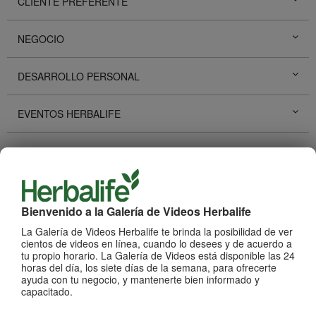
CLIENTE PREFERENTE
NEGOCIO
DESARROLLO PERSONAL
EVENTOS HERBALIFE
PROMOCIONES HERBALIFE
HISTORIAS DE ÉXITO
Bienvenido a la Galería de Videos Herbalife
REDES SOCIALES
La Galería de Videos Herbalife te brinda la posibilidad de ver
cientos de videos en línea, cuando lo desees y de acuerdo a
tu propio horario. La Galería de Videos está disponible las 24
PRODUCTOS
Ver Todos
horas del día, los siete días de la semana, para ofrecerte
ayuda con tu negocio, y mantenerte bien informado y
capacitado.